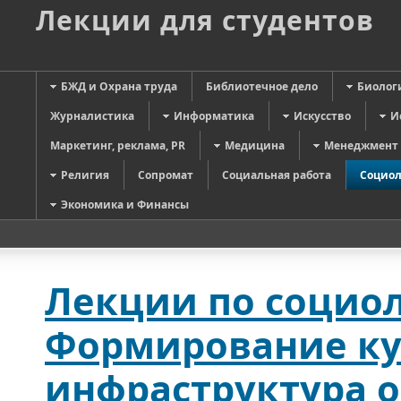
Лекции для студентов
БЖД и Охрана труда
Библиотечное дело
Биолог
Журналистика
Информатика
Искусство
И
Маркетинг, реклама, PR
Медицина
Менеджмент
Религия
Сопромат
Социальная работа
Социол
Экономика и Финансы
Лекции по социол
Формирование кул
инфраструктура о