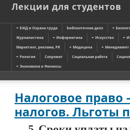
Лекции для студентов
БЖД и Охрана труда
Библиотечное дело
Биолог
Журналистика
Информатика
Искусство
И
Маркетинг, реклама, PR
Медицина
Менеджмент
Религия
Сопромат
Социальная работа
Социол
Экономика и Финансы
Налоговое право 
налогов. Льготы 
5.
Сроки уплаты нал