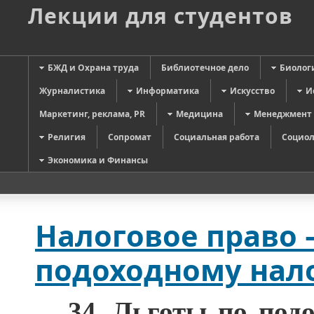
Лекции для студентов
БЖД и Охрана труда
Библиотечное дело
Биолог
Журналистика
Информатика
Искусство
И
Маркетинг, реклама, PR
Медицина
Менеджмент
Религия
Сопромат
Социальная работа
Социол
Экономика и Финансы
Налоговое право 
подоходному нало
34.
Льготы по подо