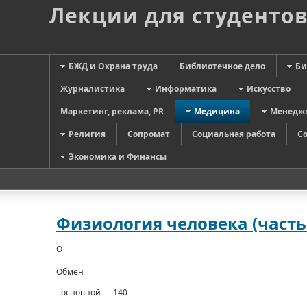
Лекции для студенто
БЖД и Охрана труда
Библиотечное дело
Би
Журналистика
Информатика
Искусство
Маркетинг, реклама, PR
Медицина
Менедж
Религия
Сопромат
Социальная работа
С
Экономика и Финансы
Физиология человека (часть 
О
Обмен
- основной — 140