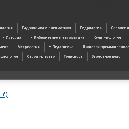
в
ология
Гидравлика и пневматика
Гидрология
Деловое 
История
Кибернетика и автоматика
Культурология
мент
Метрология
Педагогика
Пищевая промышленнос
оциология
Строительство
Транспорт
Уголовное дело
7)