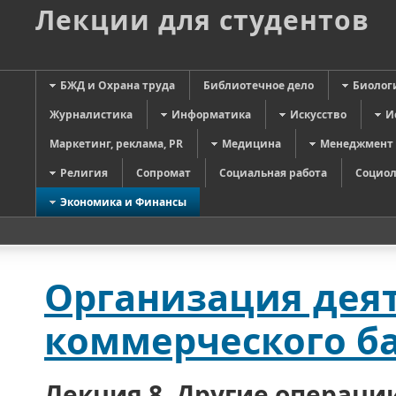
Лекции для студентов
БЖД и Охрана труда
Библиотечное дело
Биолог
Журналистика
Информатика
Искусство
И
Маркетинг, реклама, PR
Медицина
Менеджмент
Религия
Сопромат
Социальная работа
Социол
Экономика и Финансы
Организация дея
коммерческого ба
Лекция 8. Другие операци