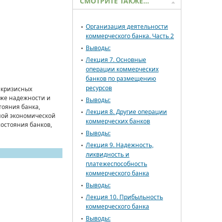
СМОТРИТЕ ТАКЖЕ…
Организация деятельности
коммерческого банка. Часть 2
Выводы:
Лекция 7. Основные
операции коммерческих
банков по размещению
ресурсов
 кризисных
кже надежности и
Выводы:
тояния банка,
Лекция 8. Другие операции
ной экономической
коммерческих банков
остояния банков,
Выводы:
Лекция 9. Надежность,
ликвидность и
платежеспособность
коммерческого банка
Выводы:
Лекция 10. Прибыльность
коммерческого банка
Выводы: