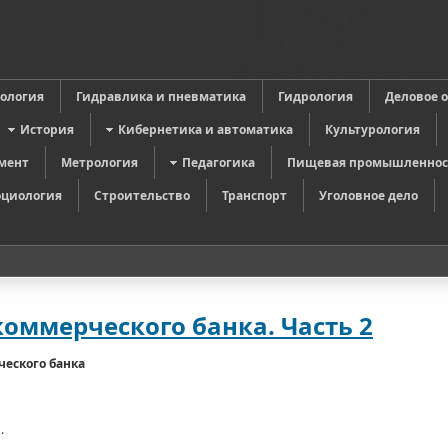
в
ология
Гидравлика и пневматика
Гидрология
Деловое 
История
Кибернетика и автоматика
Культурология
мент
Метрология
Педагогика
Пищевая промышленнос
оциология
Строительство
Транспорт
Уголовное дело
оммерческого банка. Часть 2
ческого банка
.