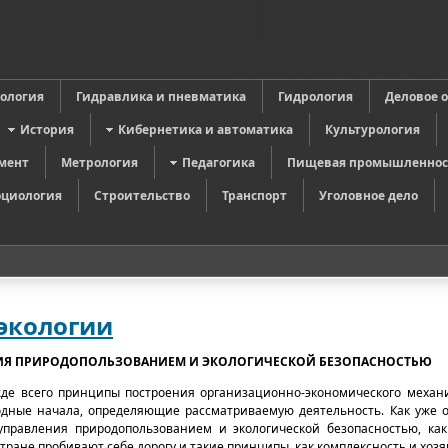
в
ология
Гидравлика и пневматика
Гидрология
Деловое 
История
Кибернетика и автоматика
Культурология
мент
Метрология
Педагогика
Пищевая промышленнос
оциология
Строительство
Транспорт
Уголовное дело
экологии
ИЯ ПРИРОДОПОЛЬЗОВАНИЕМ И ЭКОЛОГИЧЕСКОЙ БЕЗОПАСНОСТЬЮ
жде всего принципы построения организационно-экономического механ
одные начала, определяющие рассматриваемую деятельность. Как уже о
правления природопользованием и экологической безопасностью, как
тране пробивают себе дорогу и такие принципы, как комплексность и хоз