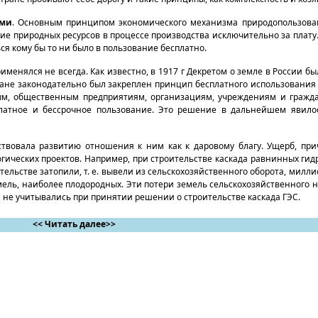
ами
. Основным принципом экономического механизма природопользова
ние природных ресурсов в процессе производства исключительно за плат
ься кому бы то ни было в пользование бесплатно.
енялся не всегда. Как известно, в 1917 г Декретом о земле в России б
ране законодательно был закреплен принцип бесплатного использования
ным, общественным предприятиям, организациям, учреждениям и гражд
платное и бессрочное пользование. Это решение в дальнейшем явило
ствовала развитию отношения к ним как к даровому благу. Ущерб, пр
гических проектов. Например, при строительстве каскада равнинных ги
ельстве затопили, т. е. вывели из сельскохозяйственного оборота, милл
мель, наиболее плодородных. Эти потери земель сельскохозяйственного
 не учитывались при принятии решении о строительстве каскада ГЭС.
<< Читать далее>>