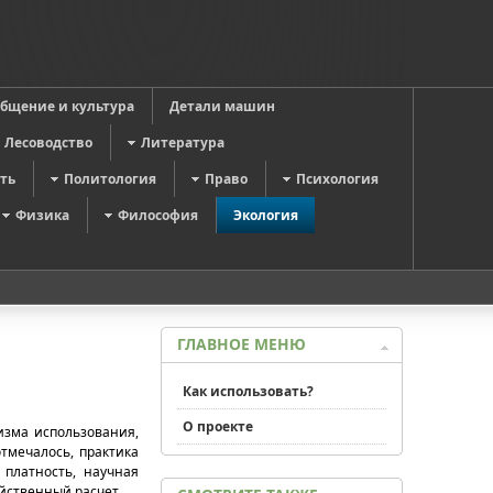
общение и культура
Детали машин
Лесоводство
Литература
ть
Политология
Право
Психология
Физика
Философия
Экология
ГЛАВНОЕ МЕНЮ
Как использовать?
О проекте
изма использования,
тмечалось, практика
 платность, научная
яйственный расчет.