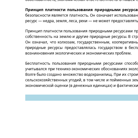
Принцип платности пользования природными ресурс
безопасности является платность. Он означает использова
ресурс — недра, земля, леса, реки — не может предоставлят
Принцип платности пользования природными ресурсами прим
собственность на землю и другие природные ресурсы. В ст
Он означал, что колхозам, государственным, кооператив
природные ресурсы предоставлялась государством в бес
возникновения экологических и экономических проблем.
Бесплатность пользования природными ресурсами способ
учитывался при технико-экономических обоснованиях эколо
Волге было создано множество водохранилищ. При их строит
сельскохозяйственных угодий, в том числе и пойменных зе
экономической оценки (в денежных единицах) и фактически