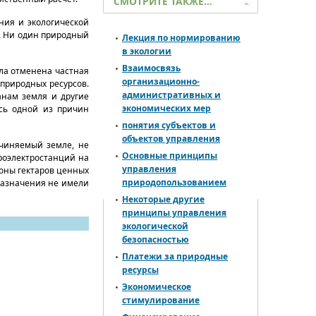
СМОТРИТЕ ТАКЖЕ…
ния и экологической
у. Ни один природный
Лекция по нормированию
в экологии
Взаимосвязь
ыла отменена частная
организационно-
 природных ресурсов.
административных и
анам земля и другие
экономических мер
сь одной из причин
понятия субъектов и
объектов управления
ичиняемый земле, не
Основные принципы
дроэлектростанций на
управления
ионы гектаров ценных
природопользованием
 назначения не имели
Некоторые другие
принципы управления
экологической
безопасностью
Платежи за природные
ресурсы
Экономическое
стимулирование