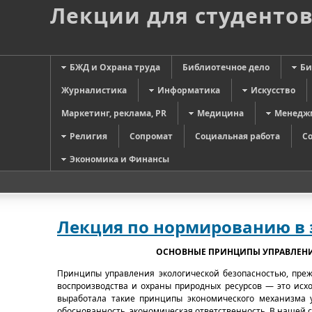
Лекции для студенто
БЖД и Охрана труда
Библиотечное дело
Би
Журналистика
Информатика
Искусство
Маркетинг, реклама, PR
Медицина
Менедж
Религия
Сопромат
Социальная работа
С
Экономика и Финансы
Лекция по нормированию в 
ОСНОВНЫЕ ПРИНЦИПЫ УПРАВЛЕН
Принципы управления экологической безопасностью, пре
воспроизводства и охраны природных ресурсов — это исх
выработала такие принципы экономического механизма у
обоснованность, экономическая ответственность. В нашей с