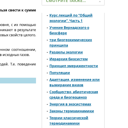
СМОТРИТЕ ТАКЖЕ…
ьзя свести к сумме
Курс лекций по “Общей
экологии”. Часть 1
ровня, с их помощью
Учение Вернадского о
никают в результате
биосфере
овых свойств целого.
три биогеохимических
принципа
ленном соотношении,
Разделы экологии
 исходных газов.
Иерархия биосистем
дей. Т.е. поведение
Принцип эмерджентности
Популяции
Адаптация, изменение или
вымирание видов
Сообщество, абиотическая
среда и биогеоценоз
Энергия в экосистемах
Законы термодинамики
Теории классической
термодинамики