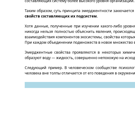
составляющих систему более высокого уровня организации.
Таким образом, суть принципа эмерджентности закючается 
свойств составляющих их подсистем.
Хотя данные, полученные при изучении какого-либо уров
никогда нельзя полностью объяснить явления, происходящ
взаимодействия компонентов экосистемы, свойства которых
При каждом объединении подмножеств в новое множество во
Эмерджентные свойства проявляются в некоторых химиче
образуют воду — жидкость, совершенно непохожую на исходн
Следующий пример. В человеческом сообществе психологи
человека вне толпы отличается от его поведения в окружен