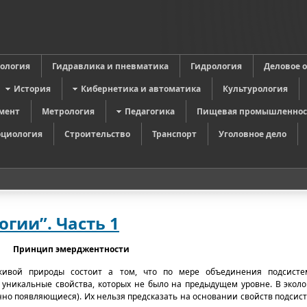
в
ология
Гидравлика и пневматика
Гидрология
Деловое 
История
Кибернетика и автоматика
Культурология
мент
Метрология
Педагогика
Пищевая промышленнос
оциология
Строительство
Транспорт
Уголовное дело
гии”. Часть 1
Принцип эмерджентности
живой природы состоит а том, что по мере объединения подсист
уникальные свойства, которых не было на предыдущем уровне. В эколо
но появляющиеся). Их нельзя предсказать на основании свойств подсист