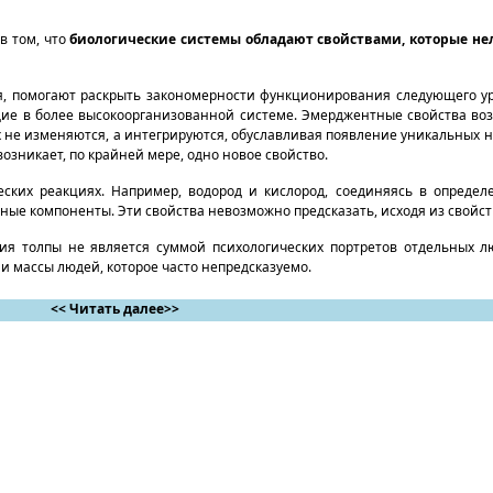
в том, что
биологические системы обладают свойствами, которые нел
ня, помогают раскрыть закономерности функционирования следующего у
ие в более высокоорганизованной системе. Эмерджентные свойства воз
 не изменяются, а интегрируются, обуславливая появление уникальных н
зникает, по крайней мере, одно новое свойство.
ских реакциях. Например, водород и кислород, соединяясь в опреде
ые компоненты. Эти свойства невозможно предсказать, исходя из свойств
я толпы не является суммой психологических портретов отдельных лю
ии массы людей, которое часто непредсказуемо.
<< Читать далее>>