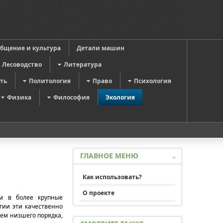
общение и культура
Детали машин
Лесоводство
Литература
ть
Политология
Право
Психология
Физика
Философия
Экология
ГЛАВНОЕ МЕНЮ
Как использовать?
О проекте
ем в более крупные
гии эти качественно
ем низшего порядка,