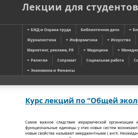
Лекции для студенто
БЖД и Охрана труда
Библиотечное дело
Би
Журналистика
Информатика
Искусство
Маркетинг, реклама, PR
Медицина
Менедж
Религия
Сопромат
Социальная работа
С
Экономика и Финансы
Курс лекций по “Общей эколо
Самое важное следствие иерархической организации 
функциональные единицы у этих новых систем возникают 
новые свойства называют эмерджентными ( англ. Неожидан