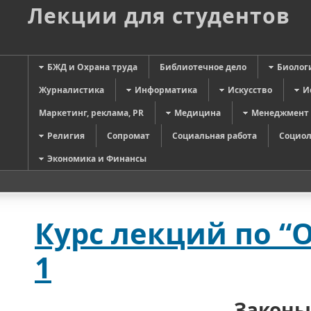
Лекции для студентов
БЖД и Охрана труда
Библиотечное дело
Биолог
Журналистика
Информатика
Искусство
И
Маркетинг, реклама, PR
Медицина
Менеджмент
Религия
Сопромат
Социальная работа
Социол
Экономика и Финансы
Курс лекций по “
1
Законы