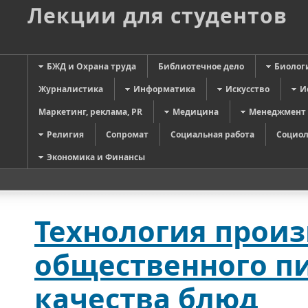
Лекции для студентов
БЖД и Охрана труда
Библиотечное дело
Биолог
Журналистика
Информатика
Искусство
И
Маркетинг, реклама, PR
Медицина
Менеджмент
Религия
Сопромат
Социальная работа
Социол
Экономика и Финансы
Технология прои
общественного п
качества блюд