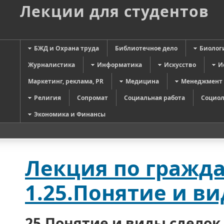
Лекции для студентов
БЖД и Охрана труда
Библиотечное дело
Биолог
Журналистика
Информатика
Искусство
И
Маркетинг, реклама, PR
Медицина
Менеджмент
Религия
Сопромат
Социальная работа
Социол
Экономика и Финансы
Лекция по гражда
1.25.Понятие и в
25.Понятие и виды сделок