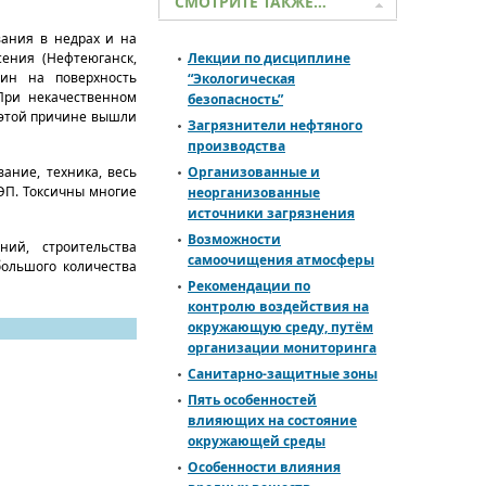
СМОТРИТЕ ТАКЖЕ…
вания в недрах и на
ения (Нефтеюганск,
Лекции по дисциплине
жин на поверхность
“Экологическая
При некачественном
безопасность”
 этой причине вышли
Загрязнители нефтяного
производства
ание, техника, весь
Организованные и
ЭП. Токсичны многие
неорганизованные
источники загрязнения
Возможности
ний, строительства
самоочищения атмосферы
большого количества
Рекомендации по
контролю воздействия на
окружающую среду, путём
организации мониторинга
Санитарно-защитные зоны
Пять особенностей
влияющих на состояние
окружающей среды
Особенности влияния