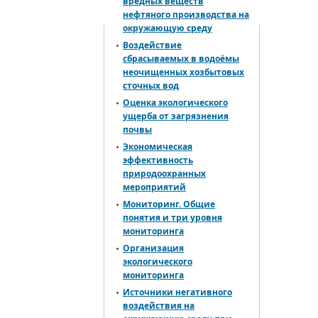
вредных веществ
нефтяного производства на
окружающую среду
Воздействие
сбрасываемых в водоёмы
неочищенных хозбытовых
сточных вод
Оценка экологического
ущерба от загрязнения
почвы
Экономическая
эффективность
природоохранных
мероприятий
Мониторинг. Общие
понятия и три уровня
мониторинга
Организация
экологического
мониторинга
Источники негативного
воздействия на