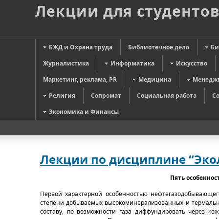
Лекции для студенто
БЖД и Охрана труда
Библиотечное дело
Би
Журналистика
Информатика
Искусство
Маркетинг, реклама, PR
Медицина
Менедж
Религия
Сопромат
Социальная работа
С
Экономика и Финансы
Лекции по дисциплине “Эко
Пять особенно
Первой характерной особенностью нефтегазодобывающего
степени добываемых высокоминерализованных и термальны
составу, по возможности газа диффундировать через ко