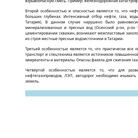
взрывоопасную смесь. Пример: железнодорожная катастрофа
Второй особенностью и опасностью является то, что неф
больших глубинах. Интенсивный отбор нефти, газа, вод
Татария). В данном случае нарушено было равновеси
минерализованных и пресных вод (Осинский р-он, р-он 
цементировании скважин, возникают межпластовые заколо
из строя местные пресные водоисточники в Татарии.
Третьей особенностью является то, что практически все 
транспорт и спецтехника является источником повышенной
химреагенты и материалы. Опасны факела для сжигания газ
Четвёртой особенностью является то, что для разви
нефтегазопроводов, ЛЭП, автодорог необходимо изымать 
земель.