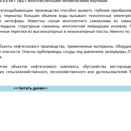
 в р-не г. Уфы с многочисленными человеческими жертвами.
тегазодобывающее производство способно вызвать глубокие преобразо
ы, перекачка больших объёмов воды вызывает техногенные землятрес
е литосферы. Известны случаи многолетнего самоизлива из сква
Чердыни, структурные скважины, многолетние ликвидации изливов). 
нные перетоки из высоконапорных в низконапорные пласты. Именно по
объекты нефтегазового производства, применяемые материалы. Оборудов
 опасности. Опасны трубопроводы, сосуды под давлением, резервуары, Л
а.
тия объектов нефтегазового комплекса, обустройства месторожде
из сельскохозяйственного, лесохозяйственного или др.пользователей 
<< Читать далее>>