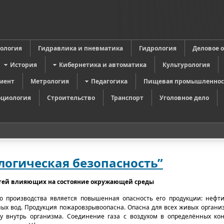
в
ология
Гидравлика и пневматика
Гидрология
Деловое 
История
Кибернетика и автоматика
Культурология
мент
Метрология
Педагогика
Пищевая промышленнос
оциология
Строительство
Транспорт
Уголовное дело
логическая безопасность”
стей влияющих на состояние окружающей среды
 производства является повышенная опасность его продукции: нефти
х вод. Продукция пожаровзрывоопасна. Опасна для всех живых органи
жу внутрь организма. Соединение газа с воздухом в определённых ко