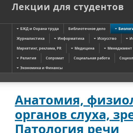
Лекции для студентов
БЖД и Охрана труда
Библиотечное дело
Биолог
Журналистика
Информатика
Искусство
И
Маркетинг, реклама, PR
Медицина
Менеджмент
Религия
Сопромат
Социальная работа
Социол
Экономика и Финансы
Анатомия, физиол
органов слуха, зр
Патология речи