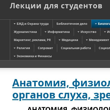
Лекции для студентов
БЖД и Охрана труда
Библиотечное дело
Биолог
Журналистика
Информатика
Искусство
И
Маркетинг, реклама, PR
Медицина
Менеджмент
Религия
Сопромат
Социальная работа
Социол
Экономика и Финансы
Анатомия, физиол
органов слуха, зр
АНАТОМИЯ, ФИЗИОЛОГ