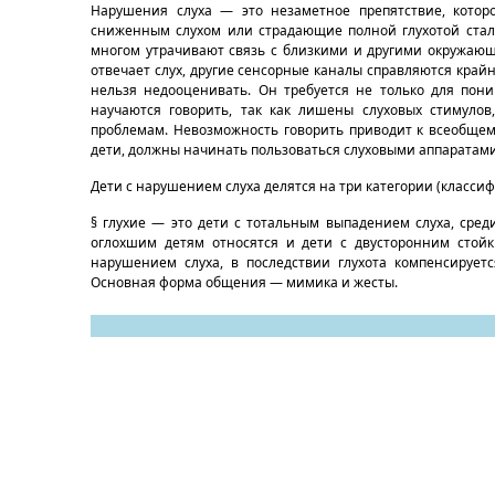
Нарушения слуха — это незаметное препятствие, котор
сниженным слухом или страдающие полной глухотой стал
многом утрачивают связь с близкими и другими окружаю
отвечает слух, другие сенсорные каналы справляются крайн
нельзя недооценивать. Он требуется не только для пон
научаются говорить, так как лишены слуховых стимулов
проблемам. Невозможность говорить приводит к всеобщем
дети, должны начинать пользоваться слуховыми аппаратами 
Дети с нарушением слуха делятся на три категории (классиф
§ глухие — это дети с тотальным выпадением слуха, сред
оглохшим детям относятся и дети с двусторонним стой
нарушением слуха, в последствии глухота компенсируетс
Основная форма общения — мимика и жесты.