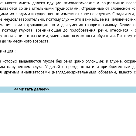
ое может иметь далеко идущие психологические и социальные после
киваются со значительными трудностями. Отрезанные от словесной к
щими их людьми и существенно изменяют свое поведение. С задачами,
е неудовлетворительно, поэтому слух — это важнейшее из человеческих 
имания речи окружающих, но и для умения говорить самому. Глухие 
, поэтому глухота, возникающая до приобретения речи, относится к
у отставанию в развитии, уменьшая возможности обучаться. Поэтому т
до 18-месячного возраста.
икация):
и которых выделяются глухие без речи (рано оглохшие) и глухие, сохра
ким нарушением слуха. У детей с врожденным или приобретенным до
я другими анализаторами (наглядно-зрительными образами, вместо сл
<< Читать далее>>