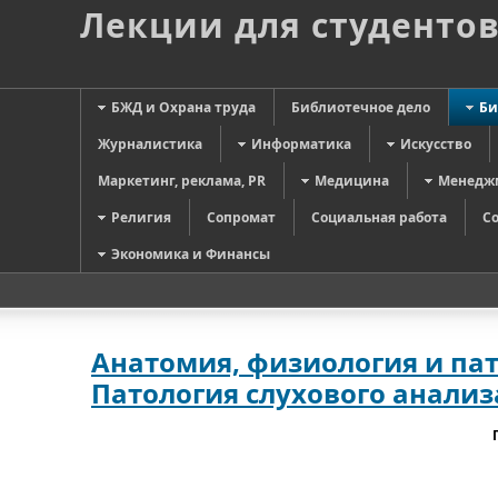
Лекции для студенто
БЖД и Охрана труда
Библиотечное дело
Би
Журналистика
Информатика
Искусство
Маркетинг, реклама, PR
Медицина
Менедж
Религия
Сопромат
Социальная работа
С
Экономика и Финансы
Анатомия, физиология и пат
Патология слухового анализ