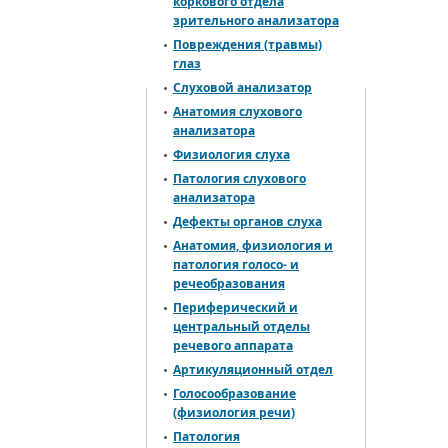
коркового отдела
зрительного анализатора
Повреждения (травмы)
глаз
Слуховой анализатор
Анатомия слухового
анализатора
Физиология слуха
Патология слухового
анализатора
Дефекты органов слуха
Анатомия, физиология и
патология голосо- и
речеобразования
Периферический и
центральный отделы
речевого аппарата
Артикуляционный отдел
Голосообразование
(физиология речи)
Патология