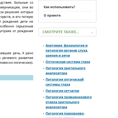
дствия. Больные со
Как использовать?
оммуникации, они во
 за решение которых
О проекте
чувств, и его потерю
от рождения дети не
 особенно серьезным
угоухие от рождения
СМОТРИТЕ ТАКЖЕ…
Анатомия, физиология и
патология органов слуха,
нившие речь. К рано
зрения и речи
 речевого развития
Оптическая система глаза
овесно-логических).
Патология зрительного
анализатора
Патология оптической
системы глаза
Патология сетчатки
Патология проводникового
отдела зрительного
анализатора
Патология подкорково-