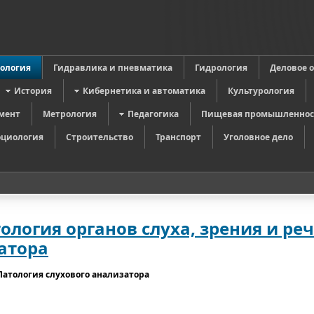
в
ология
Гидравлика и пневматика
Гидрология
Деловое 
История
Кибернетика и автоматика
Культурология
мент
Метрология
Педагогика
Пищевая промышленнос
оциология
Строительство
Транспорт
Уголовное дело
ология органов слуха, зрения и ре
атора
Патология слухового анализатора