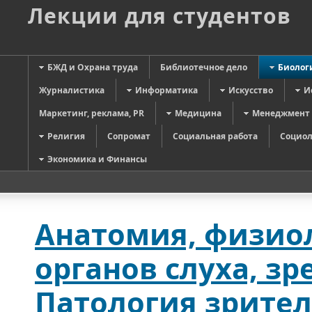
Лекции для студентов
БЖД и Охрана труда
Библиотечное дело
Биолог
Журналистика
Информатика
Искусство
И
Маркетинг, реклама, PR
Медицина
Менеджмент
Религия
Сопромат
Социальная работа
Социол
Экономика и Финансы
Анатомия, физиол
органов слуха, зр
Патология зрител