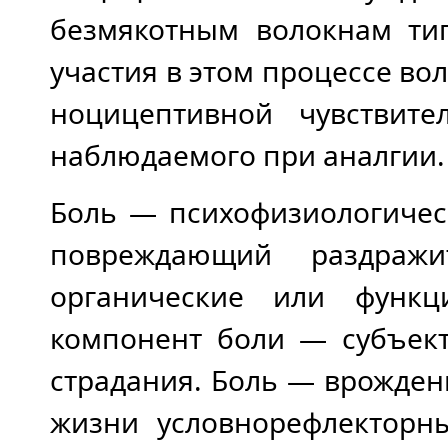
безмякотным волокнам ти
участия в этом процессе во
ноцицептивной чувствите
наблюдаемого при аналгии.
Боль — психофизиологичес
повреждающий раздраж
органические или функц
компонент боли — субъек
страдания. Боль — врожден
жизни условнорефлекторн