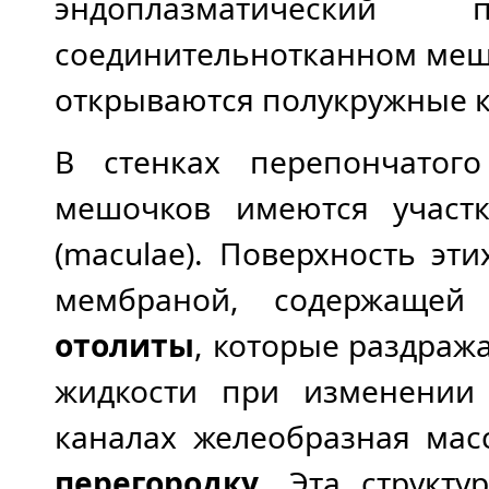
эндоплазматический
соединительнотканном меш
открываются полукружные 
В стенках перепончатог
мешочков имеются участ
(maculae). Поверхность эти
мембраной, содержащей
отолиты
, которые раздра
жидкости при изменении
каналах желеобразная ма
перегородку
. Эта структу