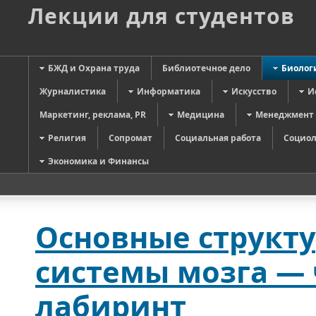
Лекции для студентов
БЖД и Охрана труда
Библиотечное дело
Биолог
Журналистика
Информатика
Искусство
И
Маркетинг, реклама, PR
Медицина
Менеджмент
Религия
Сопромат
Социальная работа
Социол
Экономика и Финансы
Основные структ
системы мозга — 
лабиринт