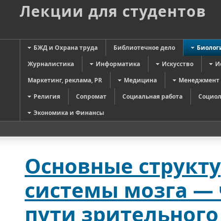
Лекции для студентов
БЖД и Охрана труда
Библиотечное дело
Биолог
Журналистика
Информатика
Искусство
И
Маркетинг, реклама, PR
Медицина
Менеджмент
Религия
Сопромат
Социальная работа
Социол
Экономика и Финансы
Основные структ
системы мозга —
пути зрительного