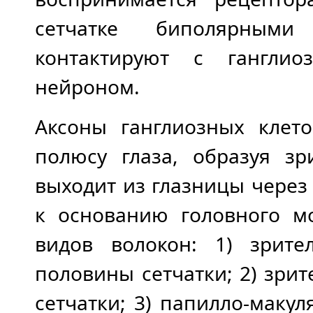
сетчатке биполярными
контактируют с ганглио
нейроном.
Аксоны ганглиозных клет
полюсу глаза, образуя зр
выходит из глазницы через
к основанию головного мо
видов волокон: 1) зрит
половины сетчатки; 2) зри
сетчатки; 3) папилло-маку