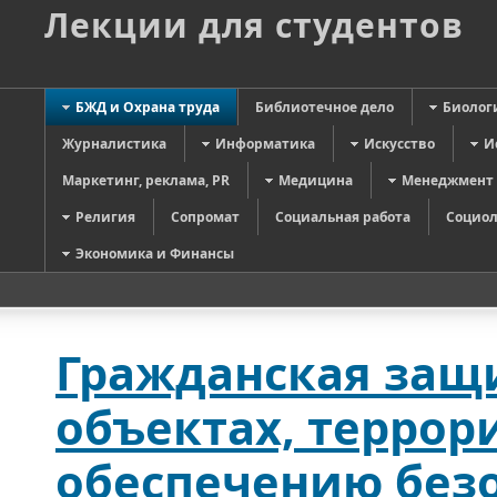
Лекции для студентов
БЖД и Охрана труда
Библиотечное дело
Биолог
Журналистика
Информатика
Искусство
И
Маркетинг, реклама, PR
Медицина
Менеджмент
Религия
Сопромат
Социальная работа
Социол
Экономика и Финансы
Гражданская защи
объектах, террор
обеспечению без