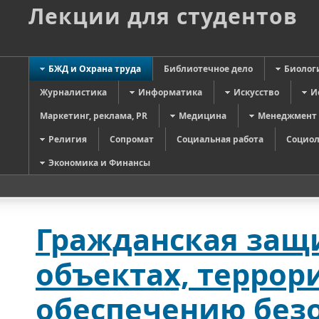
Лекции для студентов
БЖД и Охрана труда
Библиотечное дело
Биолог
Журналистика
Информатика
Искусство
И
Маркетинг, реклама, PR
Медицина
Менеджмент
Религия
Сопромат
Социальная работа
Социол
Экономика и Финансы
Гражданская защи
объектах, террор
обеспечению без