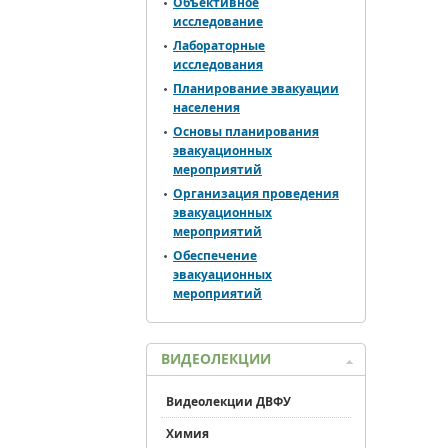
Объективное
исследование
Лабораторные
исследования
Планирование эвакуации
населения
Основы планирования
эвакуационных
мероприятий
Организация проведения
эвакуационных
мероприятий
Обеспечение
эвакуационных
мероприятий
ВИДЕОЛЕКЦИИ
Видеолекции ДВФУ
Химия