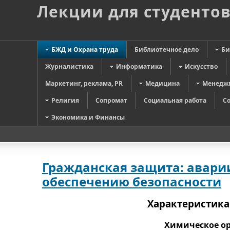
Лекции для студенто
БЖД и Охрана труда
Библиотечное дело
Би
Журналистика
Информатика
Искусство
Маркетинг, реклама, PR
Медицина
Менедж
Религия
Сопромат
Социальная работа
С
Экономика и Финансы
Гражданская защита: аварии
обеспечению безопасности
Характеристика
Химическое ору