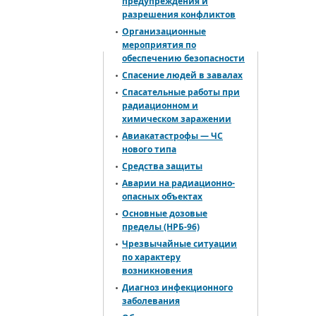
предупреждения и
разрешения конфликтов
Организационные
мероприятия по
обеспечению безопасности
Спасение людей в завалах
Спасательные работы при
радиационном и
химическом заражении
Авиакатастрофы — ЧС
нового типа
Средства защиты
Аварии на радиационно-
опасных объектах
Основные дозовые
пределы (НРБ-96)
Чрезвычайные ситуации
по характеру
возникновения
Диагноз инфекционного
заболевания