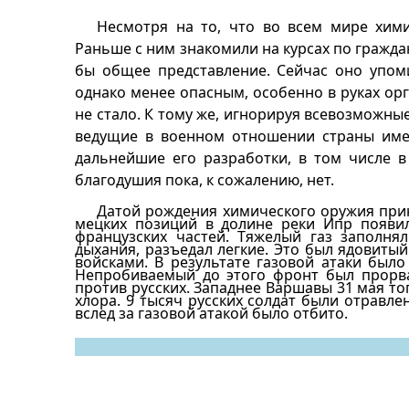
Несмотря на то, что во всем мире хим
Раньше с ним знакомили на курсах по гражд
бы общее представление. Сейчас оно упоми
однако менее опасным, особенно в руках орг
не стало. К тому же, игнорируя всевозможны
ведущие в военном отношении страны имею
дальнейшие его разработки, в том числе в
благодушия пока, к сожалению, нет.
Датой рождения химического оружия приня
мецких позиций в долине реки Ипр появил
француз­ских частей. Тяжелый газ заполн
дыхания, разъ­едал легкие. Это был ядовиты
войсками. В ре­зультате газовой атаки был
Непробиваемый до этого фронт был прорван
против русских. Западнее Варшавы 31 мая т
хлора. 9 тысяч русских солдат были отравле
вслед за газовой атакой было отбито.