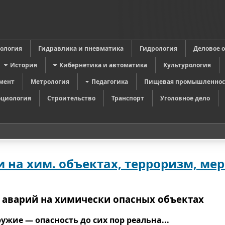
в
ология
Гидравлика и пневматика
Гидрология
Деловое 
История
Кибернетика и автоматика
Культурология
мент
Метрология
Педагогика
Пищевая промышленнос
оциология
Строительство
Транспорт
Уголовное дело
 на хим. объектах, терроризм, ме
 аварий на химически опасных объектах
жие — опасность до сих пор реальна...