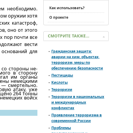
ем необходимо.
Как использовать?
ком оружии хотя
О проекте
ских катастроф,
в, оно от этого
СМОТРИТЕ ТАКЖЕ…
х пор почти все
одолжают вести
о оснований для
Гражданская защита:
аварии на хим. объектах,
терроризм, меры по
 со стороны не­
обеспечению безопасности
мого в сторону
Пестициды
игал им органы
ущены немецкими
Кислоты
х — смертельно.
вую атаку, уже
Терроризм
ущено 264 тонны
Терроризм в национальных
 немецких войск
и международных
конфликтах
Проявление терроризма в
современной России
Проблемы