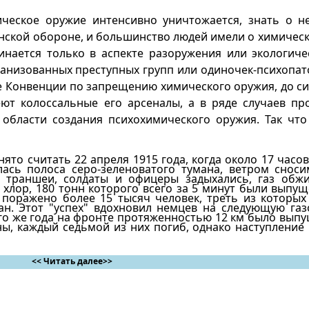
ическое оружие интенсивно уничтожается, знать о н
анской обороне, и большинство людей имели о химичес
нается только в ас­пекте разоружения или экологиче
анизованных преступ­ных групп или одиночек-психопато
е Конвенции по запре­щению химического оружия, до си
т колоссальные его ар­сеналы, а в ряде случаев пр
 области создания психохи­мического оружия. Так чт
то считать 22 апреля 1915 года, когда около 17 часов
ась полоса серо-зеленоватого тумана, ветром сноси
ял траншеи, солдаты и офицеры задыхались, газ обж
й хлор, 180 тонн которого всего за 5 минут были вып
о поражено более 15 тысяч че­ловек, треть из которы
. Этот "успех" вдохновил немцев на следующую газо
ого же года на фронте протяженностью 12 км было вып
ны, каждый седьмой из них погиб, од­нако наступление
<< Читать далее>>