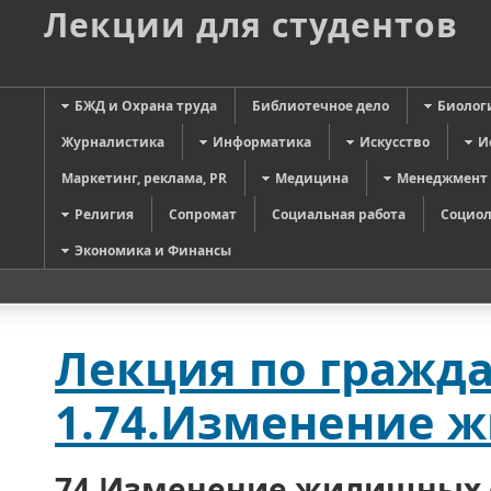
Лекции для студентов
БЖД и Охрана труда
Библиотечное дело
Биолог
Журналистика
Информатика
Искусство
И
Маркетинг, реклама, PR
Медицина
Менеджмент
Религия
Сопромат
Социальная работа
Социол
Экономика и Финансы
Лекция по гражда
1.74.Изменение 
74.Изменение жилищных о