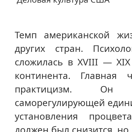
Темп американской жи
других стран. Психол
сложилась в XVIII — XIX
континента. Главная 
практицизм. Он я
саморегулирующей едини
установления процве
должен был снизится, но