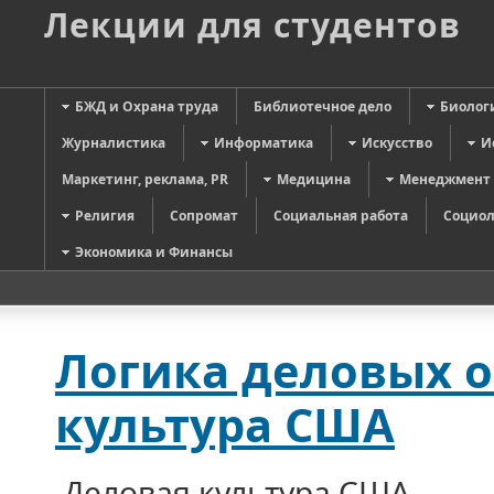
Лекции для студентов
БЖД и Охрана труда
Библиотечное дело
Биолог
Журналистика
Информатика
Искусство
И
Маркетинг, реклама, PR
Медицина
Менеджмент
Религия
Сопромат
Социальная работа
Социол
Экономика и Финансы
Логика деловых 
культура США
Деловая культура США