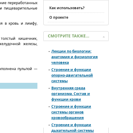
ание переработанных
Как использовать?
 и пищеварительные
О проекте
я в кровь и лимфу,
СМОТРИТЕ ТАКЖЕ…
 толстый кишечник,
елудочной железы,
Лекции по биологии:
анатомия и физиология
человека
заполнена пульпой —
Строение и функции
опорно-двигательной
системы
Внутренняя среда
организма. Состав и
функции крови
Строение и функции
системы органов
кровообращения
Строение и функции
дыхательной системы