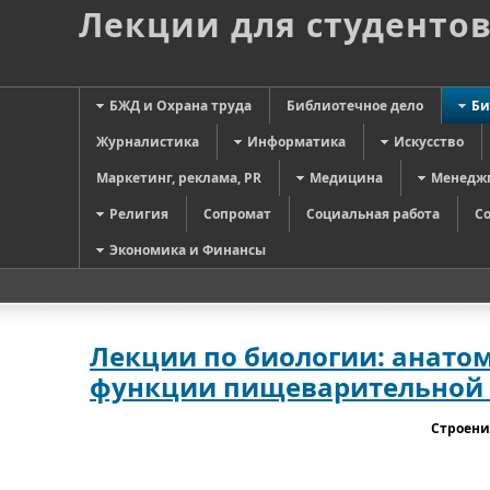
Лекции для студенто
БЖД и Охрана труда
Библиотечное дело
Би
Журналистика
Информатика
Искусство
Маркетинг, реклама, PR
Медицина
Менедж
Религия
Сопромат
Социальная работа
С
Экономика и Финансы
Лекции по биологии: анато
функции пищеварительной
Строени