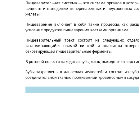
Пищеварительная система — это система органов в которы
веществ и выведение непереваренных и неусвоенных со
железы.
Пищеварение включает в себя такие процессы, как расщ
усвоение продуктов пищеварения клетками организма.
Пищеварительный тракт состоит из следующих отделов
заканчивающийся прямой кишкой и анальным отверсти
секретирующей пищеварительные ферменты.
В ротовой полости находятся зубы, язык, выходные отверсти
Зубы закреплены в альвеолах челюстей и состоят из зуб
соединительной тканью пронизанной кровеносными сосуда