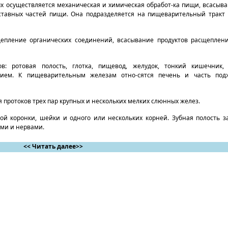
х осуществляется механическая и химическая обработ-ка пищи, всасыв
ставных частей пищи. Она подразделяется на пищеварительный тракт
епление органических соединений, всасывание продуктов расщеплени
: ротовая полость, глотка, пищевод, желудок, тонкий кишечник,
ем. К пищеварительным железам отно-сятся печень и часть подж
я протоков трех пар крупных и нескольких мелких слюнных желез.
ной коронки, шейки и одного или нескольких корней. Зубная полость 
ми и нервами.
<< Читать далее>>