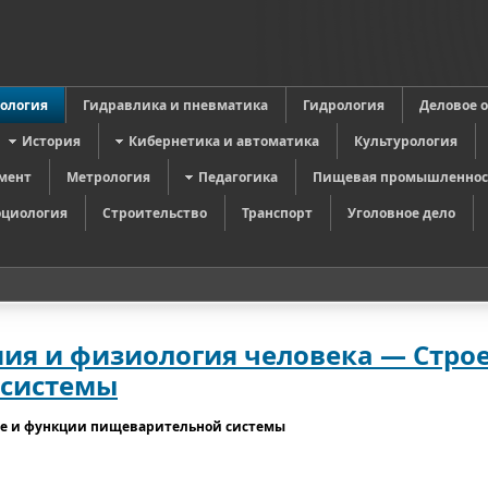
в
ология
Гидравлика и пневматика
Гидрология
Деловое 
История
Кибернетика и автоматика
Культурология
мент
Метрология
Педагогика
Пищевая промышленнос
оциология
Строительство
Транспорт
Уголовное дело
мия и физиология человека — Стро
 системы
е и функции пищеварительной системы