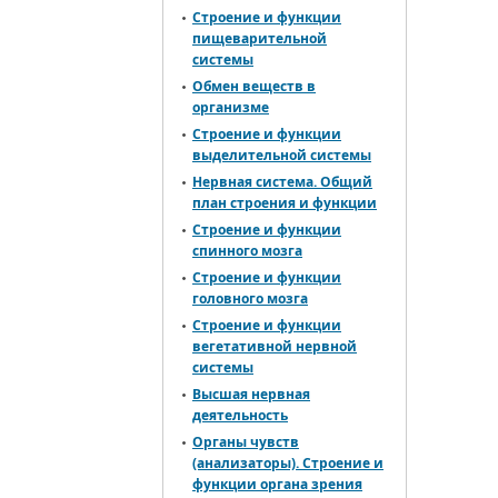
Строение и функции
пищеварительной
системы
Обмен веществ в
организме
Строение и функции
выделительной системы
Нервная система. Общий
план строения и функции
Строение и функции
спинного мозга
Строение и функции
головного мозга
Строение и функции
вегетативной нервной
системы
Высшая нервная
деятельность
Органы чувств
(анализаторы). Строение и
функции органа зрения