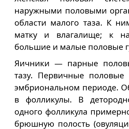
наружными половыми орган
области малого таза. К ни
матку и влагалище; к н
большие и малые половые г
Яичники — парные полов
тазу. Первичные половые
эмбриональном периоде. О
в фолликулы. В детородн
одного фолликула примерно
брюшную полость (овуляция