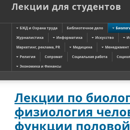
Лекции для студентов
БЖД и Охрана труда
Библиотечное дело
Биолог
Журналистика
Информатика
Искусство
И
Маркетинг, реклама, PR
Медицина
Менеджмент
Религия
Сопромат
Социальная работа
Социол
Экономика и Финансы
Лекции по биолог
физиология чело
функции половой