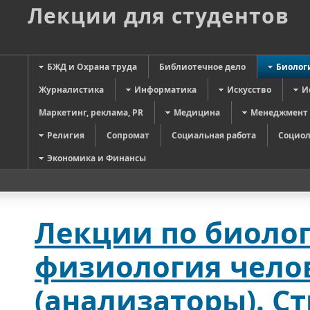
Лекции для студентов
БЖД и Охрана труда
Библиотечное дело
Биолог
Журналистика
Информатика
Искусство
И
Маркетинг, реклама, PR
Медицина
Менеджмент
Религия
Сопромат
Социальная работа
Социол
Экономика и Финансы
Лекции по биолог
физиология чело
(анализаторы). С