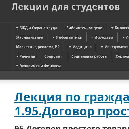
Лекции для студентов
БЖД и Охрана труда
Библиотечное дело
Биолог
Журналистика
Информатика
Искусство
И
Маркетинг, реклама, PR
Медицина
Менеджмент
Религия
Сопромат
Социальная работа
Социол
Экономика и Финансы
Лекция по гражда
1.95.Договор про
95.Договор простого това