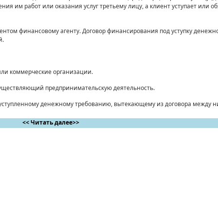
я им работ или оказания услуг третье­му лицу, а клиент уступает или об
иентом финансовому агенту. Договор финансирования под уступку денежно
й.
или коммерческие организации.
существляющий предпринимательскую деятельность.
 уступленному денежному требованию, вытекающему из договора между н
<< Читать далее>>