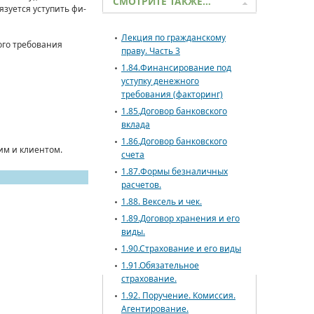
СМОТРИТЕ ТАКЖЕ…
язуется уступить фи­
Лекция по гражданскому
го тре­бования
праву. Часть 3
1.84.Финансирование под
уступку денежного
требования (факторинг)
1.85.Договор банковского
вклада
1.86.Договор банковского
им и клиентом.
счета
1.87.Формы безналичных
расчетов.
1.88. Вексель и чек.
1.89.Договор хранения и его
виды.
1.90.Страхование и его виды
1.91.Обязательное
страхование.
1.92. Поручение. Комиссия.
Агентирование.