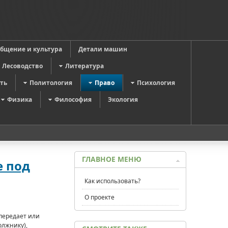
общение и культура
Детали машин
Лесоводство
Литература
ть
Политология
Право
Психология
Физика
Философия
Экология
ГЛАВНОЕ МЕНЮ
е под
Как использовать?
О проекте
)передает или
олжнику),