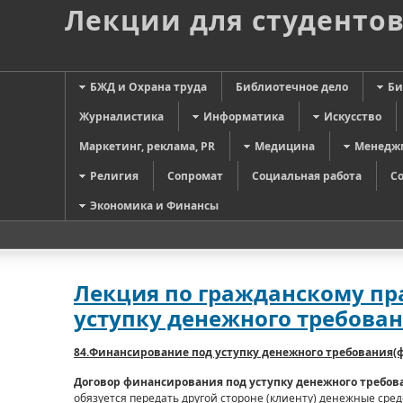
Лекции для студенто
БЖД и Охрана труда
Библиотечное дело
Би
Журналистика
Информатика
Искусство
Маркетинг, реклама, PR
Медицина
Менедж
Религия
Сопромат
Социальная работа
С
Экономика и Финансы
Лекция по гражданскому пра
уступку денежного требован
84.Финансирование под уступку денежного требования(
Договор финансирования под уступку денежного требов
обязуется передать другой стороне (клиенту) денежные средс