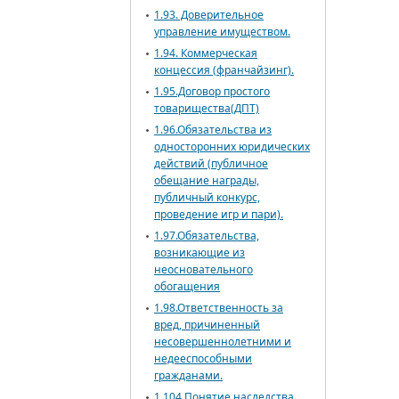
1.93. Доверительное
управление имуществом.
1.94. Коммерческая
концессия (франчайзинг).
1.95.Договор простого
товарищества(ДПТ)
1.96.Обязательства из
односторонних юридических
действий (публичное
обещание награды,
публичный конкурс,
проведение игр и пари).
1.97.Обязательства,
возникающие из
неосновательного
обогащения
1.98.Ответственность за
вред, причиненный
несовершеннолетними и
недееспособными
гражданами.
1.104.Понятие наследства.