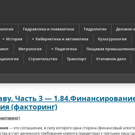
в
ология
Гидравлика и пневматика
Гидрология
Деловое 
История
Кибернетика и автоматика
Культурология
мент
Метрология
Педагогика
Пищевая промышленнос
оциология
Строительство
Транспорт
Уголовное дело
ву. Часть 3 — 1.84.Финансировани
ия (факторинг)
факторинг)
ания
— это соглашение, в силу которого одна сторо­на (финансовый агент
тва в счет де­нежного требования клиента (кредитора) к третьему лицу (д