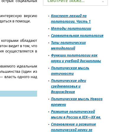
СМОТРИТЕ ТАКЖЕ…
 острых социальных
л интересную версию
Конспект лекций по
ждаться в помощи.
политологии. Часть 1
Методы политологии
Сравнительная политология
, которыми обладают
Типы политических
тон видит в том, что
методологий
ия осуществляется в
Функции политологии как
науки и учебной дисциплины
даваемого идеальным
Политическая мысль
ольшинства (один из
античности
 —
власть одного над
Политические идеи
средневековья и
Возрождения
Политическая мысль Нового
времени
Развитие политической
мысли в России в XIX—XX вв.
Становление и развитие
политической науки за