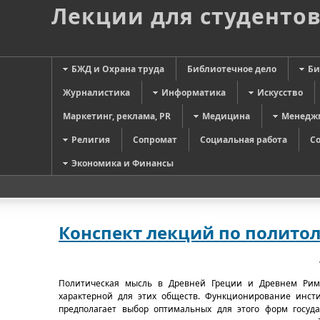
Лекции для студенто
БЖД и Охрана труда
Библиотечное дело
Би
Журналистика
Информатика
Искусство
Маркетинг, реклама, PR
Медицина
Менедж
Религия
Сопромат
Социальная работа
С
Экономика и Финансы
Конспект лекций по политол
Политическая мысль в Древней Греции и Древнем Риме
характерной для этих обществ. Функционирование инсти
предполагает выбор оптимальных для этого форм госуда