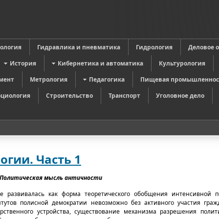
в
ология
Гидравлика и пневматика
Гидрология
Деловое 
История
Кибернетика и автоматика
Культурология
мент
Метрология
Педагогика
Пищевая промышленнос
оциология
Строительство
Транспорт
Уголовное дело
огии. Часть 1
Политическая мысль античности
 развивалась как форма теоретического обобщения интенсивной п
тутов полисной демократии невозможно без активного участия гражд
рственного устройства, существование механизма разрешения полити