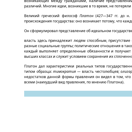
возникающих между гражданами, наличие представлений
различий. Многие идеи, возникшие в то время, не потеряли 
Великий греческий философ
Платон
(427—347 гг. до н. 
происхождения государства: оно возникает потому, что кажд
Он сформулировал представление об идеальном государстве,
власть здесь принадлежит людям способным, присутствие
разные социальные группы; политические отношения в таком
каждый выполняет определенные обязанности и получает 
высших классах и служит условием сохранения их сплоченн
Платон дал характеристики реальных типов государствен
типом образца:
тимократия —
власть честолюбцев;
олига
недостатков данной формы правления он видел в том, что
всеми (наихудший вид правления, по мнению Платона).