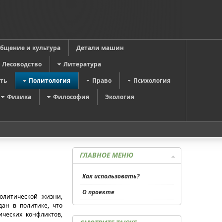
общение и культура
Детали машин
Лесоводство
Литература
ть
Политология
Право
Психология
Физика
Философия
Экология
ГЛАВНОЕ МЕНЮ
Как использовать?
О проекте
олитической жизни,
ан в политике, что
ческих конфликтов,