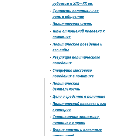
рубежом в XIX—XX вв.
Сущность политики и ее
роль в обществе
Политическая жизнь
Типы отношений человека к
политике
Политическое поведение и
его виды
Регуляция политического
поведения
Специфика массового
поведения в политике
Политическая
деятельность
Цели и средства в политике
Политический прогресс и его
критерии
Соотношение экономики,
политики и права
Теория власти и властных
отношений