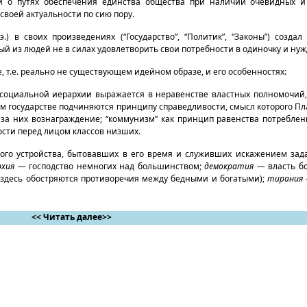
 о путях обеспечения единства общества при наличии очевидных и
своей актуальности по сию пору.
э.) в своих произведениях (“Государство”, “Политик”, “Законы”) созда
ый из людей не в силах удовлетворить свои потребности в одиночку и ну
 т.е. реально не существующем идейном образе, и его особенностях:
 социальной иерархии выражается в неравенстве властных полномочий
 государстве подчиняются принципу справедливости, смысл которого Пла
за них вознаграждение; “коммунизм” как принцип равенства потреблен
ости перед лицом классов низших.
ного устройства, бытовавших в его время и служивших искажением за
рхия —
господство немногих над большинством;
демократия —
власть б
 здесь обостряются противоречия между бедными и богатыми);
тирания
<< Читать далее>>