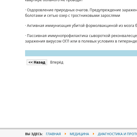
· Оздоровление природных очагов. Предупреждение заражени
болотами и сетью озер с тростниковыми зарослями
· Активная иммунизация убитой формолвакциной из мозга б
· Пассивная иммунопрофилактика сывороткой реконвалесцен
заражения вирусом ОГЛ или в полевых условиях в гиперэн
<< Назад
Вперёд
ВЫ ЗДЕСЬ:
ГЛАВНАЯ
МЕДИЦИНА
ДИАГНОСТИКА И ПРОТ