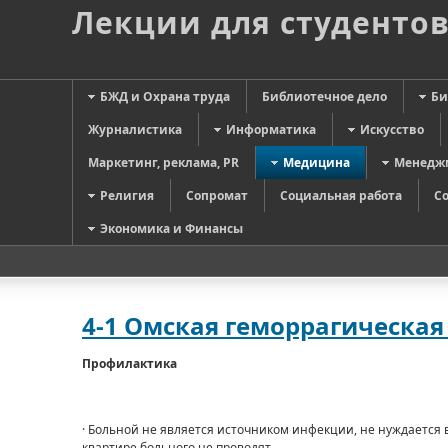
Лекции для студенто
БЖД и Охрана труда
Библиотечное дело
Би
Журналистика
Информатика
Искусство
Маркетинг, реклама, PR
Медицина
Менедж
Религия
Сопромат
Социальная работа
С
Экономика и Финансы
4-1 Омская геморрагическая
Профилактика
· Больной не является источником инфекции, не нуждается
квартире больного не проводят