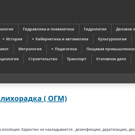
в
ология
Гидравлика и пневматика
Гидрология
Деловое 
История
Кибернетика и автоматика
Культурология
мент
Метрология
Педагогика
Пищевая промышленнос
оциология
Строительство
Транспорт
Уголовное дело
 лихорадка ( ОГМ)
 в изоляции. Карантин не накладывается , дезинфекцию, дератизацию, де