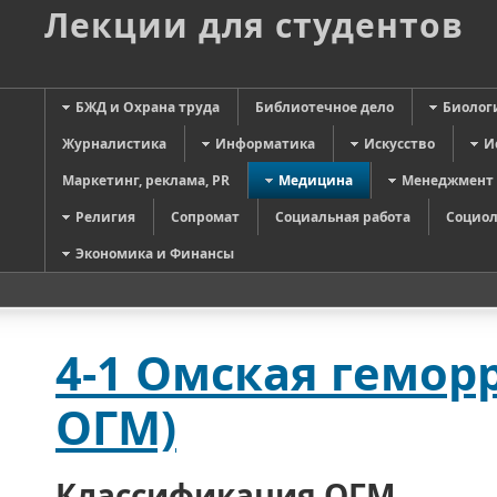
Лекции для студентов
БЖД и Охрана труда
Библиотечное дело
Биолог
Журналистика
Информатика
Искусство
И
Маркетинг, реклама, PR
Медицина
Менеджмент
Религия
Сопромат
Социальная работа
Социол
Экономика и Финансы
4-1 Омская гемор
ОГМ)
Классификация ОГМ