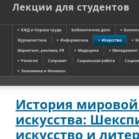
Лекции для студентов
БЖД и Охрана труда
Библиотечное дело
Биолог
Журналистика
Информатика
Искусство
И
Маркетинг, реклама, PR
Медицина
Менеджмент
Религия
Сопромат
Социальная работа
Социол
Экономика и Финансы
История мировой
искусства: Шексп
искусство и лите