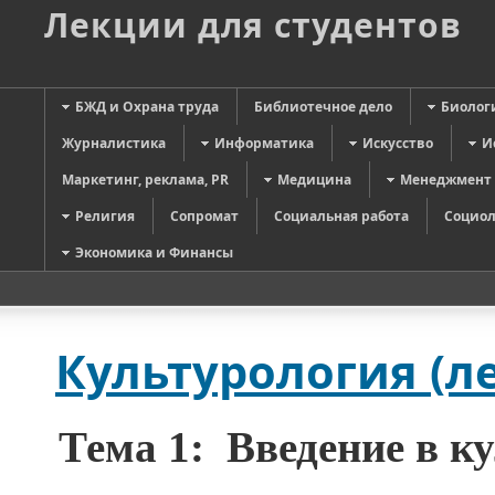
Лекции для студентов
БЖД и Охрана труда
Библиотечное дело
Биолог
Журналистика
Информатика
Искусство
И
Маркетинг, реклама, PR
Медицина
Менеджмент
Религия
Сопромат
Социальная работа
Социол
Экономика и Финансы
Культурология (ле
Тема 1:
Введение в к