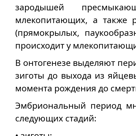
зародышей пресмыкаю
млекопитающих, а также р
(прямокрылых, паукообраз
происходит у млекопитающих
В онтогенезе выделяют пер
зиготы до выхода из яйцев
момента рождения до смерт
Эмбриональный период мно
следующих стадий:
• зиготы;