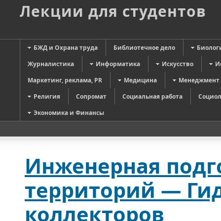
Лекции для студентов
БЖД и Охрана труда
Библиотечное дело
Биолог
Журналистика
Информатика
Искусство
И
Маркетинг, реклама, PR
Медицина
Менеджмент
Религия
Сопромат
Социальная работа
Социол
Экономика и Финансы
Инженерная подг
территорий — Ги
коллекторов