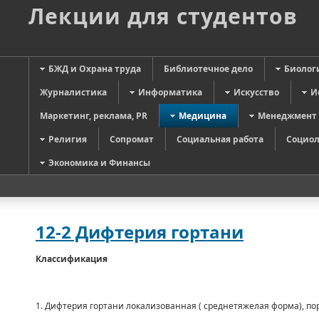
Лекции для студентов
БЖД и Охрана труда
Библиотечное дело
Биолог
Журналистика
Информатика
Искусство
И
Маркетинг, реклама, PR
Медицина
Менеджмент
Религия
Сопромат
Социальная работа
Социол
Экономика и Финансы
12-2 Дифтерия гортани
Классификация
1. Дифтерия гортани локализованная ( среднетяжелая форма), по