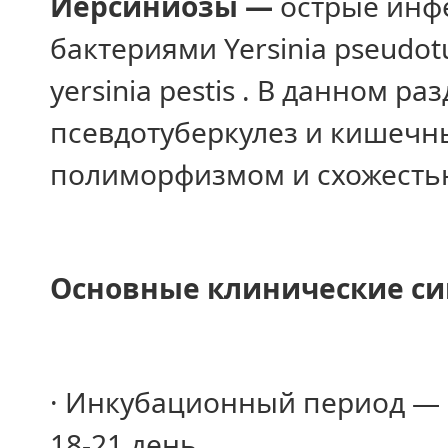
Иерсиниозы —
острые инф
бактериями Yersinia pseudotub
yersinia pestis . В данном р
псевдотуберкулез и кишечн
полиморфизмом и схожесть
Основные клинические с
· Инкубационный период —
18-21 день