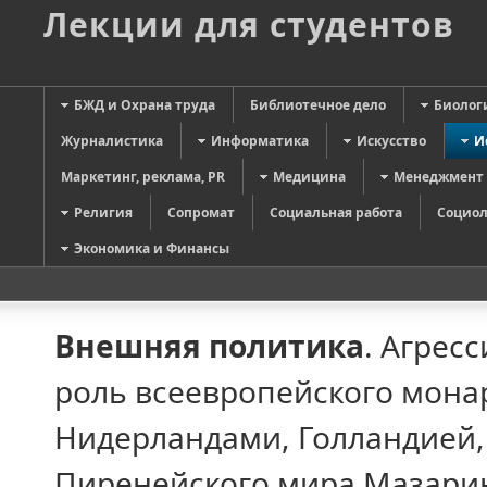
Лекции для студентов
БЖД и Охрана труда
Библиотечное дело
Биолог
Журналистика
Информатика
Искусство
И
Маркетинг, реклама, PR
Медицина
Менеджмент
Религия
Сопромат
Социальная работа
Социол
Экономика и Финансы
Внешняя политика
. Агрес
роль всеевропейского мона
Нидерландами, Голландией, 
Пиренейского мира Мазарин