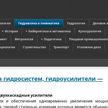
в
ология
Гидравлика и пневматика
Гидрология
Деловое 
История
Кибернетика и автоматика
Культурология
мент
Метрология
Педагогика
Пищевая промышленнос
оциология
Строительство
Транспорт
Уголовное дело
а гидросистем, гидроусилители —
вухкаскадные усилители
еля и обеспечения одновременно увеличения мощн
а, первой ступенью усиления которых является обычно