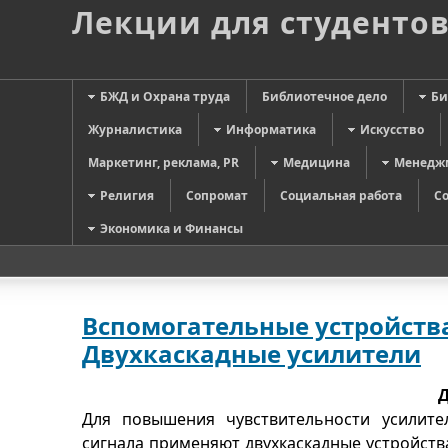
Лекции для студенто
БЖД и Охрана труда
Библиотечное дело
Би
Журналистика
Информатика
Искусство
Маркетинг, реклама, PR
Медицина
Менедж
Религия
Сопромат
Социальная работа
С
Экономика и Финансы
Вспомогательные устройств
Двухкаскадные усилители
Д
Для повышения чувствительности усилит
сигнала применяют двухкаскадные устройств