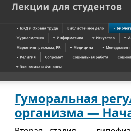
Лекции для студентов
БЖД и Охрана труда
Библиотечное дело
Биолог
Журналистика
Информатика
Искусство
И
Маркетинг, реклама, PR
Медицина
Менеджмент
Религия
Сопромат
Социальная работа
Социол
Экономика и Финансы
Гуморальная рег
организма — Нач
Вторая стадия — гипофиза