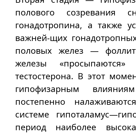
полового созревания сн
гонадотропина, а также у
важней-щих гонадотропных
половых желез — фоллит
железы «просы­паются»
тестостерона. В этот мо­м
гипофизарным влияниям
постепенно налаживаютс
системе гипоталамус—гип
период наиболее высока