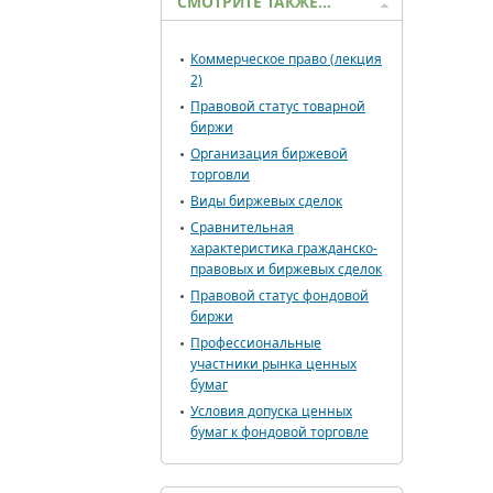
СМОТРИТЕ ТАКЖЕ…
Коммерческое право (лекция
2)
Правовой статус товарной
биржи
Организация биржевой
торговли
Виды биржевых сделок
Сравнительная
характеристика гражданско-
правовых и биржевых сделок
Правовой статус фондовой
биржи
Профессиональные
участники рынка ценных
бумаг
Условия допуска ценных
бумаг к фондовой торговле