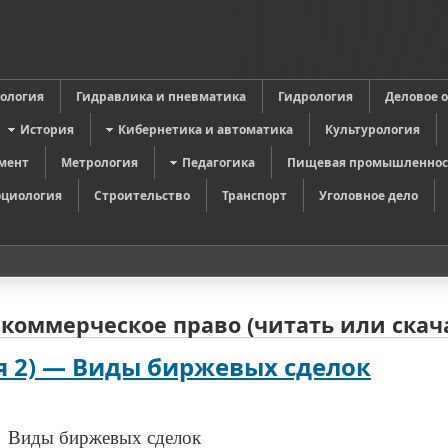
в
ология
Гидравлика и пневматика
Гидрология
Деловое 
История
Кибернетика и автоматика
Культурология
мент
Метрология
Педагогика
Пищевая промышленнос
оциология
Строительство
Транспорт
Уголовное дело
коммерческое право (читать или скач
я 2) — Виды биржевых сделок
Виды биржевых сделок