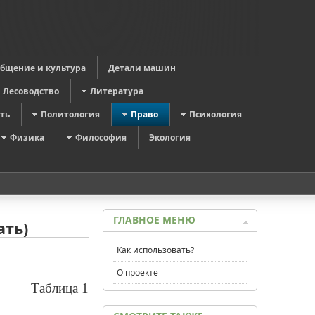
общение и культура
Детали машин
Лесоводство
Литература
ть
Политология
Право
Психология
Физика
Философия
Экология
ГЛАВНОЕ МЕНЮ
ать)
Как использовать?
О проекте
Таблица 1