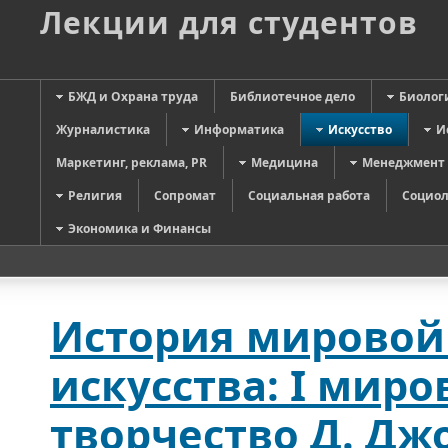
Лекции для студентов
БЖД и Охрана труда
Библиотечное дело
Биолог
Журналистика
Информатика
Искусство
И
Маркетинг, реклама, PR
Медицина
Менеджмент
Религия
Сопромат
Социальная работа
Социол
Экономика и Финансы
История мировой
искусства: I миро
творчество Д. Дж