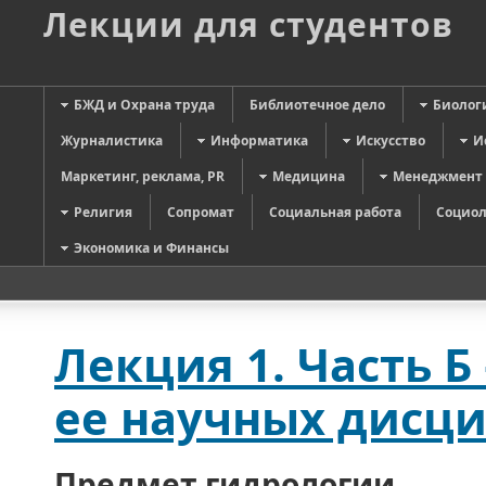
Лекции для студентов
БЖД и Охрана труда
Библиотечное дело
Биолог
Журналистика
Информатика
Искусство
И
Маркетинг, реклама, PR
Медицина
Менеджмент
Религия
Сопромат
Социальная работа
Социол
Экономика и Финансы
Лекция 1. Часть Б
ее научных дисц
Предмет гидрологии