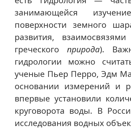
есть гидрология — част
занимающейся изучен
поверхности земного ша
развития, взаимосвязями
греческого
природа
). Ва
гидрологии можно считать
ученые Пьер Перро, Эдм Ма
основании измерений и ра
впервые установили колич
круговорота воды. В Росс
исследования водных объект