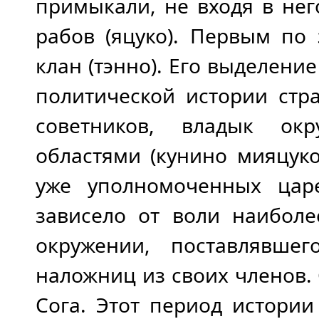
примыкали, не входя в нег
рабов (яцуко). Первым по
клан (тэнно). Его выделение
политической истории стр
советников, владык окр
областями (кунино мияцуко
уже уполномоченных цар
зависело от воли наиболе
окружении, поставлявше
наложниц из своих членов. С
Сога. Этот период истори