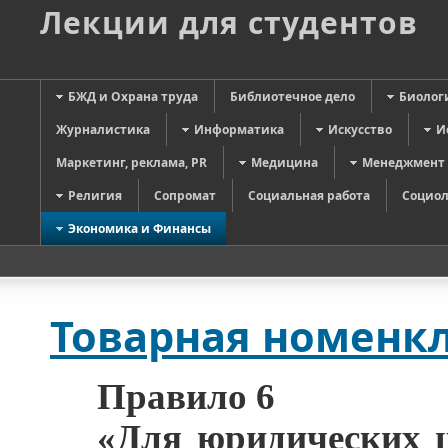
Лекции для студентов
БЖД и Охрана труда
Библиотечное дело
Биолог
Журналистика
Информатика
Искусство
И
Маркетинг, реклама, PR
Медицина
Менеджмент
Религия
Сопромат
Социальная работа
Социол
Экономика и Финансы
Товарная номенк
Правило 6
«Для юридических ц