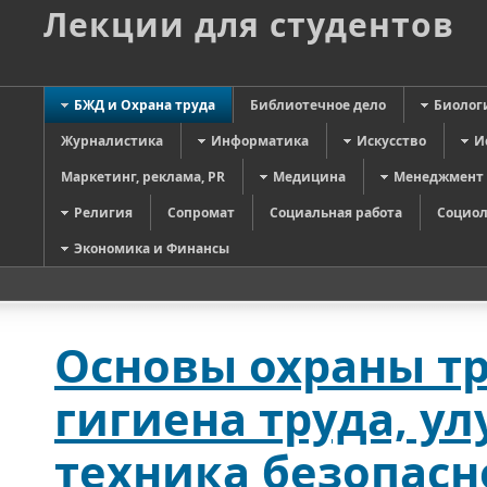
Лекции для студентов
БЖД и Охрана труда
Библиотечное дело
Биолог
Журналистика
Информатика
Искусство
И
Маркетинг, реклама, PR
Медицина
Менеджмент
Религия
Сопромат
Социальная работа
Социол
Экономика и Финансы
Основы охраны тр
гигиена труда, у
техника безопасн