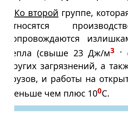
Ко второй
группе, которая 
относятся производс
сопровождаются излишка
3
тепла (свыше 23 Дж/м
·
с
других загрязнений, а так
грузов, и работы на откры
0
меньше чем плюс 10
С.